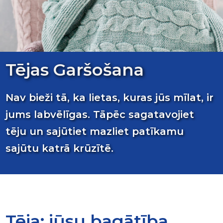
Tējas Garšošana
Nav bieži tā, ka lietas, kuras jūs mīlat, ir
jums labvēlīgas. Tāpēc sagatavojiet
tēju un sajūtiet mazliet patīkamu
sajūtu katrā krūzītē.
Tēja: jūsu bagātība