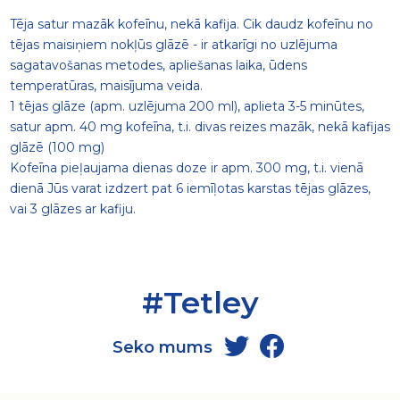
Tēja satur mazāk kofeīnu, nekā kafija. Cik daudz kofeīnu no
tējas maisiņiem nokļūs glāzē - ir atkarīgi no uzlējuma
sagatavošanas metodes, apliešanas laika, ūdens
temperatūras, maisījuma veida.
1 tējas glāze (apm. uzlējuma 200 ml), aplieta 3-5 minūtes,
satur apm. 40 mg kofeīna, t.i. divas reizes mazāk, nekā kafijas
glāzē (100 mg)
Kofeīna pieļaujama dienas doze ir apm. 300 mg, t.i. vienā
dienā Jūs varat izdzert pat 6 iemīļotas karstas tējas glāzes,
vai 3 glāzes ar kafiju.
#Tetley
Seko mums
Seko mums