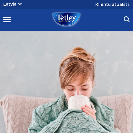
User
Latvia
Klientu atbalsts
account
menu
Tējas
Garšošana