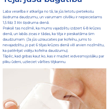
Laba veselība ir atkarīga no tā, lai jūs lietotu pietiekošu
šķidruma daudzumu, un vairumam cilvēku ir nepieciešams
1,5 līdz 3 litri šķidruma dienā.
Praksē tas nozīmē, ka mums vajadzētu izdzert 6-8 krūzes
dienā, un labās ziņas ir tādas, ka tēja ir pieskaitāma šim
daudzumam. (Ja jūs uzraucaties par kofeīnu, jums to
nevajadzētu, jo pat 6 tējas krūzes dienā vēl arvien nozīmētu,
ka patērējat vidēju kofeīna daudzumu).
Tāpēc, kad gribas kaut ko, kas ir mazliet iedvesmojošāku par
pliku ūdeni, uzlieciet vārīties tējkannu.