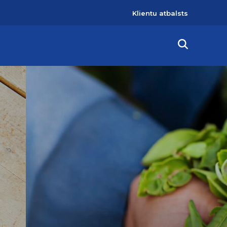
User
Klientu atbalsts
account
menu